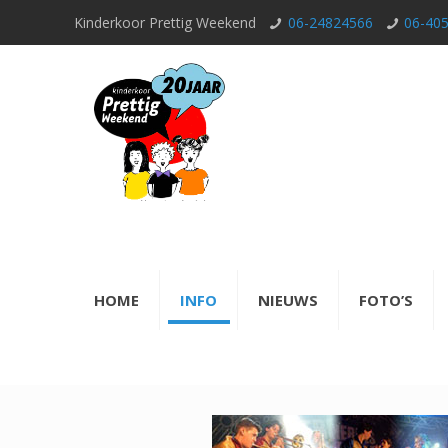
Kinderkoor Prettig Weekend
06-24824566
06-40
HOME
INFO
NIEUWS
FOTO’S