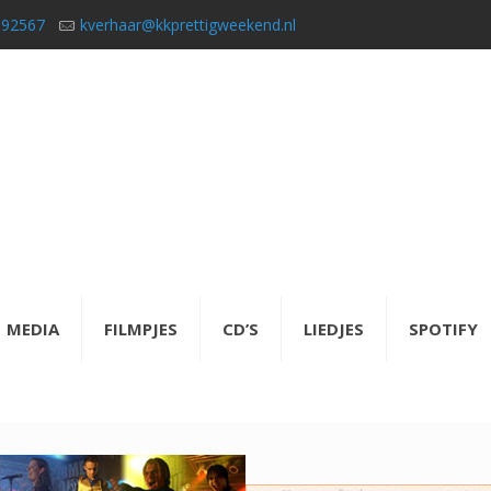
592567
kverhaar@kkprettigweekend.nl
MEDIA
FILMPJES
CD’S
LIEDJES
SPOTIFY