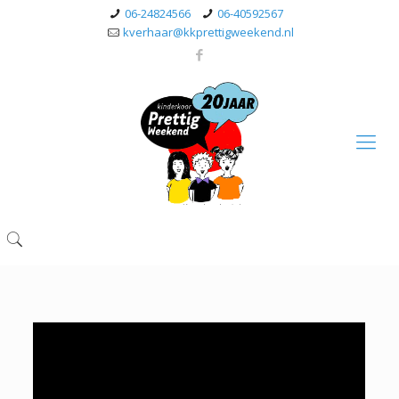
06-24824566
06-40592567
kverhaar@kkprettigweekend.nl