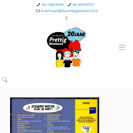
06-24824566
06-40592567
kverhaar@kkprettigweekend.nl