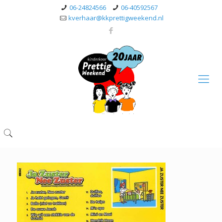
06-24824566
06-40592567
kverhaar@kkprettigweekend.nl