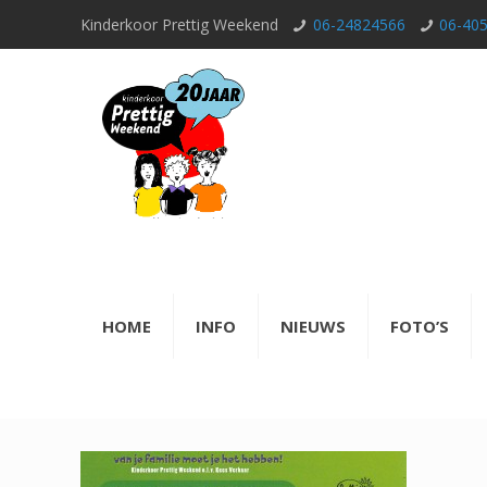
Kinderkoor Prettig Weekend
06-24824566
06-40
HOME
INFO
NIEUWS
FOTO’S