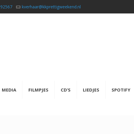
592567
kverhaar@kkprettigweekend.nl
MEDIA
FILMPJES
CD’S
LIEDJES
SPOTIFY