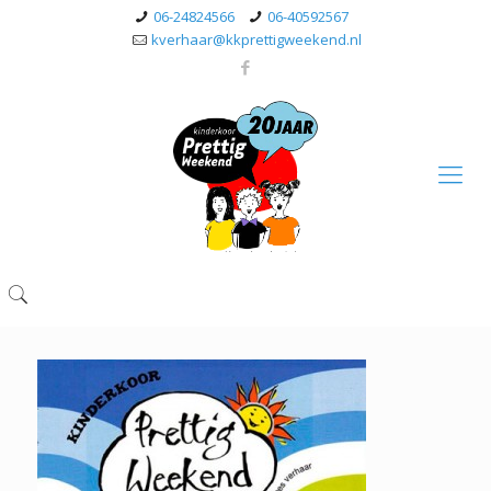
06-24824566
06-40592567
kverhaar@kkprettigweekend.nl